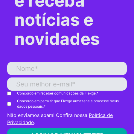
e receba
notícias e
novidades
Concordo em receber comunicações da Flexge.
*
Concordo em permitir que Flexge armazene e processe meus
dados pessoais.
*
Não enviamos spam! Confira nossa
Política de
Privacidade
.