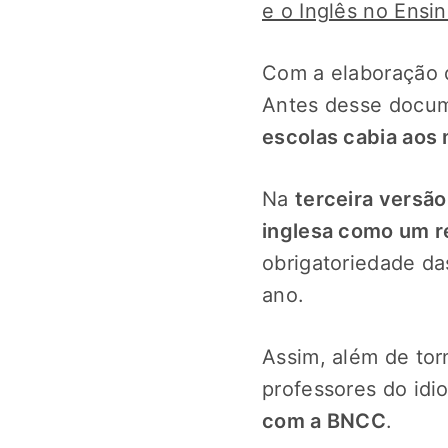
e o Inglês no Ensi
Com a elaboração d
Antes desse docu
escolas cabia aos 
Na
terceira versã
inglesa como um r
obrigatoriedade da
ano.
Assim, além de torn
professores do idi
com a BNCC
.