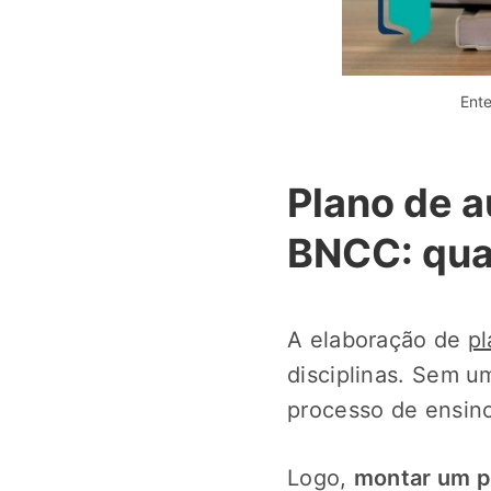
Ent
Plano de a
BNCC: qua
A elaboração de
pl
disciplinas. Sem u
processo de ensin
Logo,
montar um pl