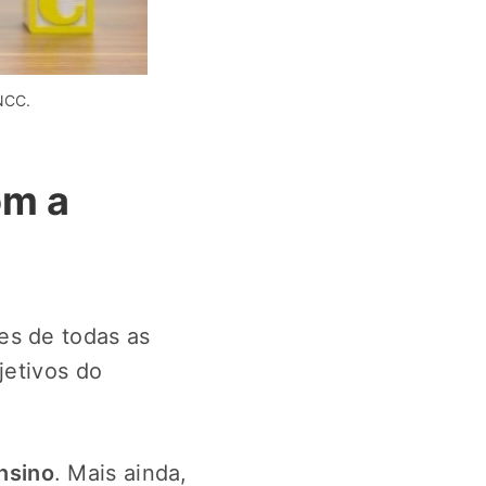
NCC.
om a
es de todas as
jetivos do
nsino
. Mais ainda,