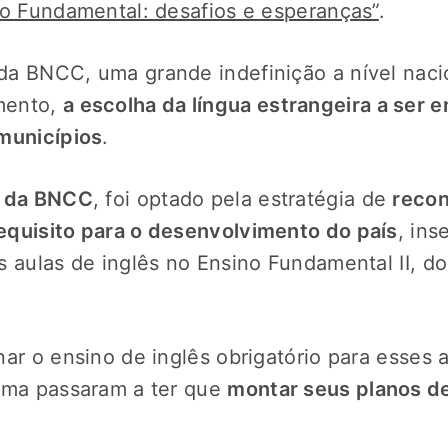
no Fundamental: desafios e esperanças”
.
a BNCC, uma grande indefinição a nível nacion
mento,
a escolha da língua estrangeira a ser 
municípios
.
o da BNCC
, foi optado pela estratégia de
recon
equisito para o desenvolvimento do país
, ins
s aulas de inglês no Ensino Fundamental II, d
ar o ensino de inglês obrigatório para esses 
oma passaram a ter que
montar seus planos de