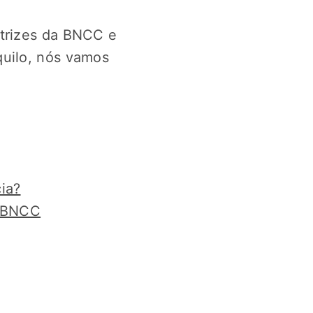
etrizes da BNCC e
quilo, nós vamos
ia?
a BNCC