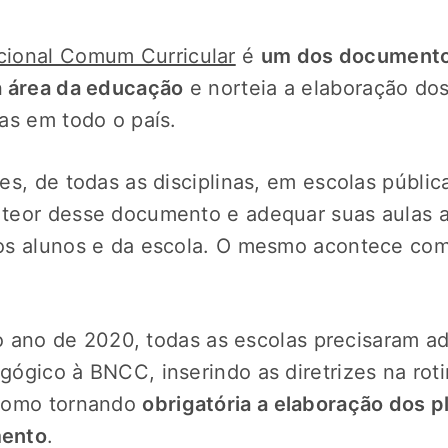
ional Comum Curricular
é
um dos documentos
a área da educação
e norteia a elaboração dos
as em todo o país.
es, de todas as disciplinas, em escolas públic
teor desse documento e adequar suas aulas a
os alunos e da escola. O mesmo acontece com
 do ano de 2020, todas as escolas precisaram a
ógico à BNCC, inserindo as diretrizes na rot
 como tornando
obrigatória a elaboração dos p
mento
.