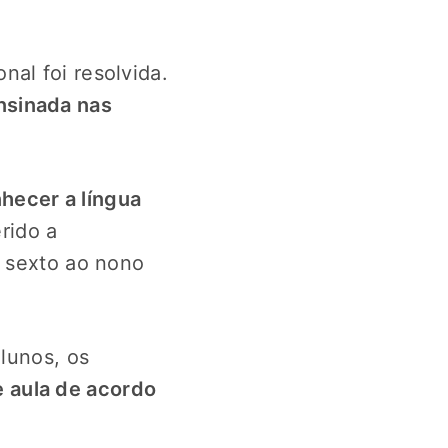
al foi resolvida.
ensinada nas
hecer a língua
erido a
o sexto ao nono
alunos, os
 aula de acordo