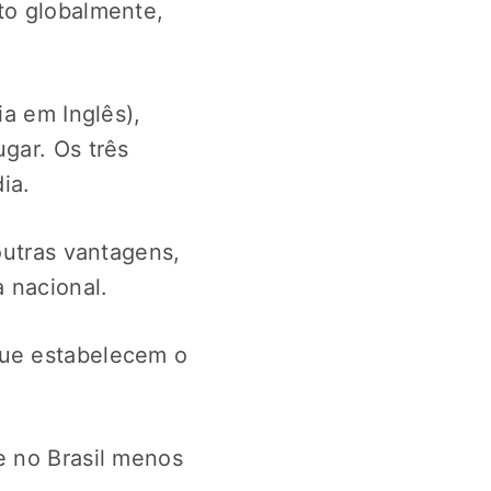
to globalmente,
ia em Inglês),
gar. Os três
dia.
outras vantagens,
a nacional.
que estabelecem o
e no Brasil menos