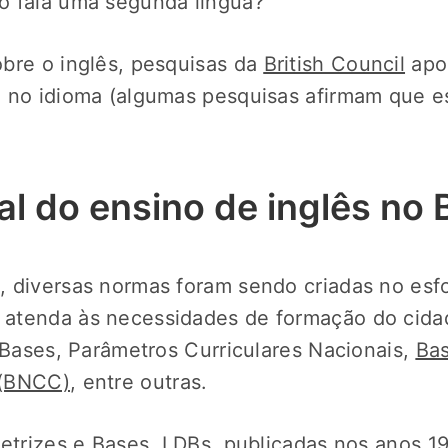
o fala uma segunda língua?
bre o inglês, pesquisas da
British Council
apo
 no idioma (algumas pesquisas afirmam que es
al do ensino de inglês no B
 diversas normas foram sendo criadas no esfo
atenda às necessidades de formação do cidad
e Bases, Parâmetros Curriculares Nacionais,
Bas
 (BNCC)
, entre outras.
retrizes e Bases, LDBs, publicadas nos anos 19