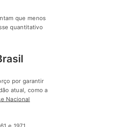
ntam que menos
se quantitativo
rasil
rço por garantir
ão atual, como a
e Nacional
61 e 1971,