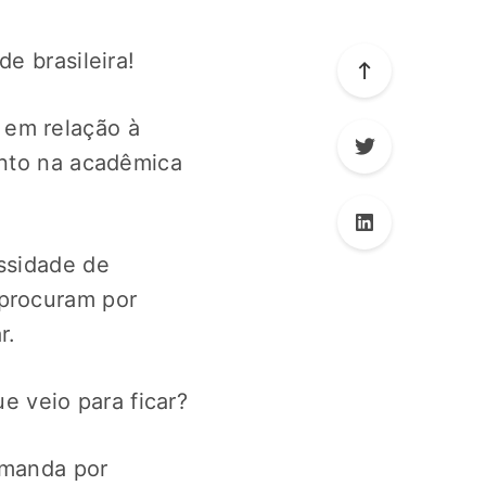
e brasileira!
 em relação à
anto na acadêmica
essidade de
 procuram por
r.
e veio para ficar?
emanda por