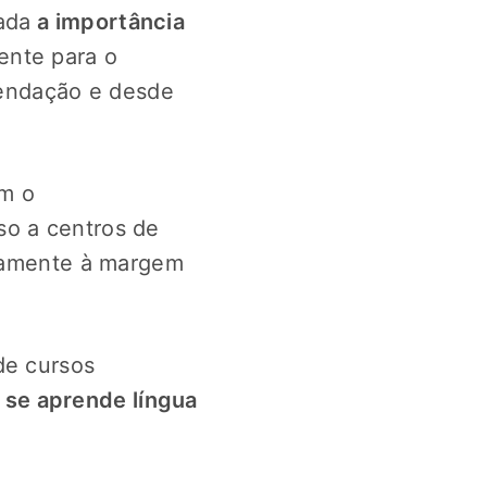
ada
a importância
ente para o
endação e desde
om o
so a centros de
utamente à margem
de cursos
 se aprende língua