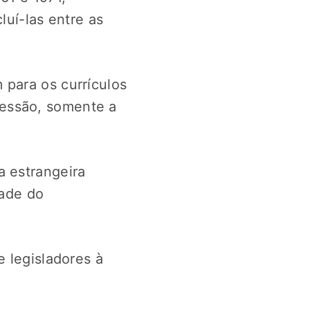
luí-las entre as
 para os currículos
essão, somente a
a estrangeira
dade do
e legisladores à