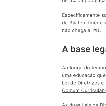
de 5% da populaçã
Especificamente so
de 3% tem fluência
não chega a 1%).
A base leg
Ao longo do tempo,
uma educação que 
Lei de Diretrizes 
Comum Curricular
As duas Leis de Di