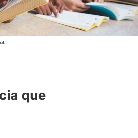
il.
cia que