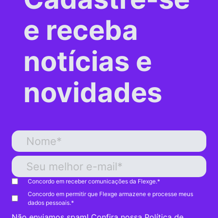
e receba
notícias e
novidades
Concordo em receber comunicações da Flexge.
*
Concordo em permitir que Flexge armazene e processe meus
dados pessoais.
*
Não enviamos spam! Confira nossa
Política de