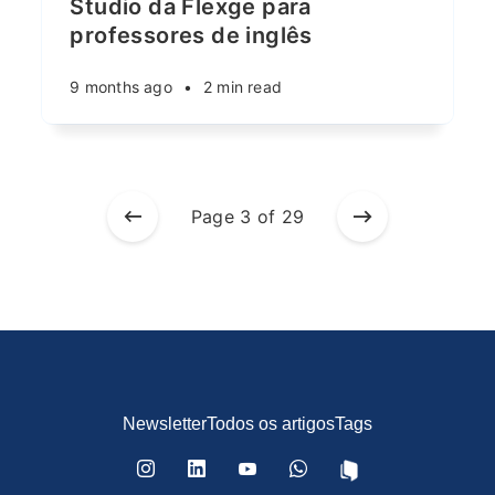
Studio da Flexge para
professores de inglês
9 months ago
•
2 min read
Page 3 of 29
Newsletter
Todos os artigos
Tags