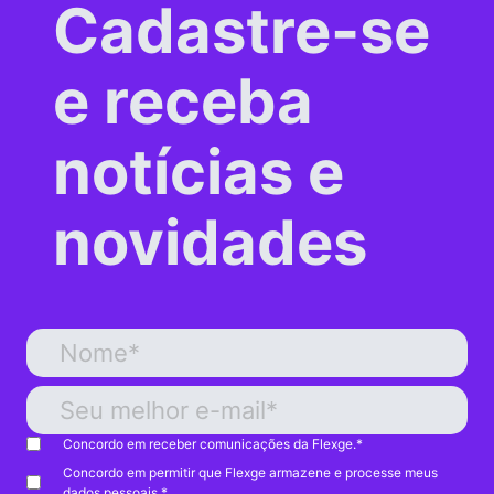
Cadastre-se
e receba
notícias e
novidades
Concordo em receber comunicações da Flexge.
*
Concordo em permitir que Flexge armazene e processe meus
dados pessoais.
*