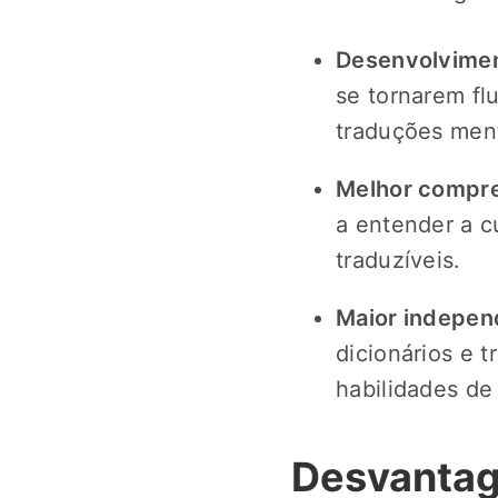
Desenvolvimen
se tornarem fl
traduções ment
Melhor compre
a entender a c
traduzíveis.
Maior independ
dicionários e 
habilidades d
Desvantag