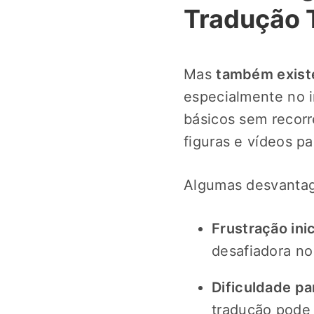
Tradução 
Mas
também exist
especialmente no i
básicos sem recorre
figuras e vídeos pa
Algumas desvantag
Frustração inic
desafiadora no
Dificuldade p
tradução pode 