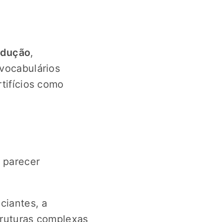
adução
,
 vocabulários
rtifícios como
 parecer
iciantes, a
truturas complexas