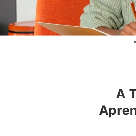
A
A 
Apren