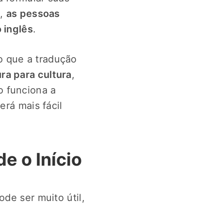
l,
as pessoas
 inglês
.
o que a tradução
ra para cultura
,
o funciona a
erá mais fácil
e o Início
de ser muito útil,