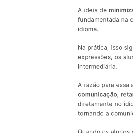
A ideia de
minimiza
fundamentada na cr
idioma.
Na prática, isso si
expressões, os alu
intermediária.
A razão para essa
comunicação
, ret
diretamente no idi
tornando a comunic
Quando os alunos p