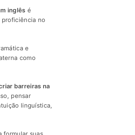
em inglês
é
proficiência no
ramática e
materna como
riar barreiras na
so, pensar
uição linguística,
a formular suas