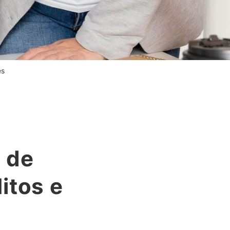
es
 de
itos e