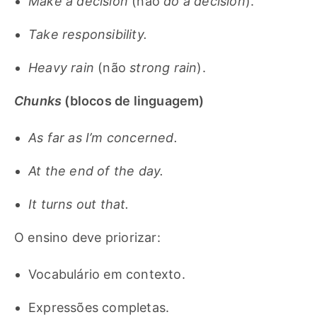
Make a decision
(não
do a decision
).
Take responsibility.
Heavy rain
(não
strong rain
).
Chunks
(blocos de linguagem)
As far as I’m concerned.
At the end of the day.
It turns out that.
O ensino deve priorizar:
Vocabulário em contexto.
Expressões completas.