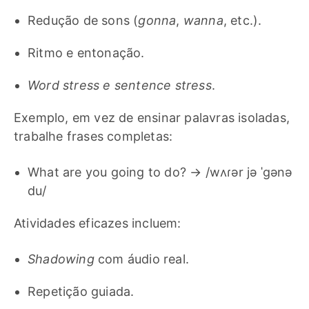
Redução de sons (
gonna
,
wanna
, etc.).
Ritmo e entonação.
Word stress e sentence stress
.
Exemplo, em vez de ensinar palavras isoladas,
trabalhe frases completas:
What are you going to do? → /wʌɾər jə ˈgənə
du/
Atividades eficazes incluem:
Shadowing
com áudio real.
Repetição guiada.