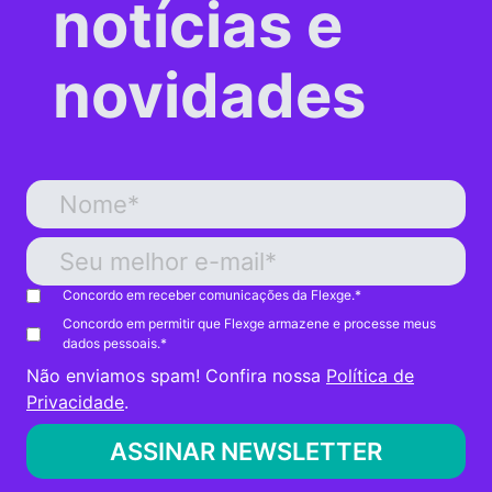
notícias e
novidades
Concordo em receber comunicações da Flexge.
*
Concordo em permitir que Flexge armazene e processe meus
dados pessoais.
*
Não enviamos spam! Confira nossa
Política de
Privacidade
.