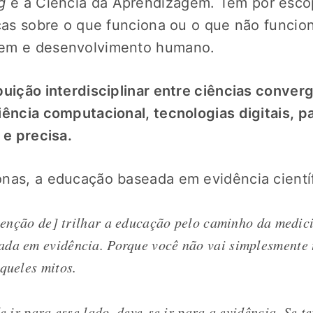
g
é a Ciência da Aprendizagem. Tem por esco
icas sobre o que funciona ou o que não funcio
gem e desenvolvimento humano.
buição interdisciplinar entre ciências conve
iência computacional, tecnologias digitais, 
 e precisa.
nas, a educação baseada em evidência cientí
intenção de] trilhar a educação pelo caminho da medic
da em evidência. Porque você não vai simplesmente 
aqueles mitos.
de ir para esse lado, deve-se ir para a evidência. Se t