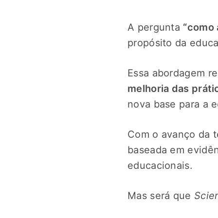
A pergunta
“como 
propósito da educ
Essa abordagem r
melhoria das práti
nova base para a e
Com o avanço da te
baseada em evidên
educacionais.
Mas será que
Scie