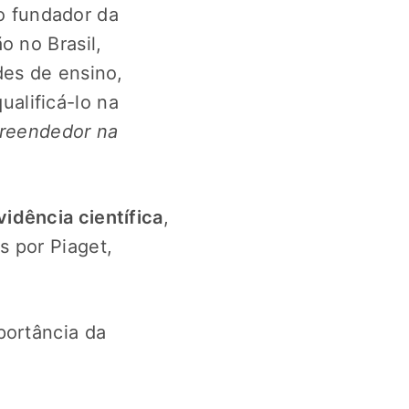
io fundador da
o no Brasil,
des de ensino,
alificá-lo na
mpreendedor na
idência científica
,
s por Piaget,
portância da