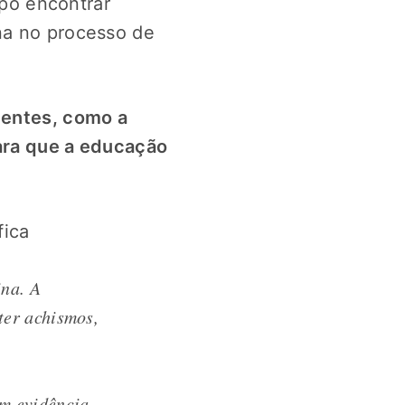
po encontrar
na no processo de
rgentes, como a
para que a educação
fica
ina. A
ter achismos,
em evidência,