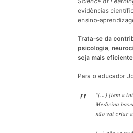
Science of Learnin
evidências científ
ensino-aprendiza
Trata-se da contri
psicologia, neuroc
seja mais eficiente
Para o educador Jo
"(...) [tem a 
Medicina basea
não vai criar 
(...) não se po