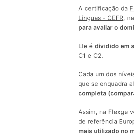
A certificação da
F
Línguas - CEFR
, n
para avaliar o dom
Ele é
dividido em s
C1 e C2.
Cada um dos nívei
que se enquadra al
completa (compará
Assim, na Flexge 
de referência Eur
mais utilizado no