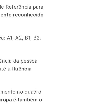
 Referência para
mente reconhecido
ca: A1, A2, B1, B2,
ência da pessoa
 até a
fluência
samento no quadro
 Europa é também o