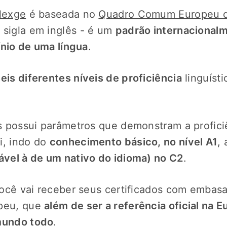
lexge
é baseada no
Quadro Comum Europeu de
a sigla em inglês - é um
padrão internacional
ínio de uma língua
.
eis diferentes níveis de proficiência
linguísti
s possui parâmetros que demonstram a profici
i, indo do
conhecimento básico, no nível A1
,
vel à de um nativo do idioma) no C2
.
você vai receber seus certificados com emba
opeu, que
além de ser a referência oficial na
 mundo todo
.