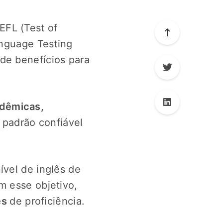
EFL (Test of
anguage Testing
de benefícios para
adêmicas,
 padrão confiável
ível de inglês de
m esse objetivo,
es
de proficiência.