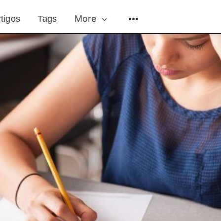
More
tigos
Tags