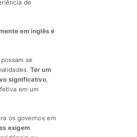
riência de
emente em inglês é
e possam se
nalidades.
Ter um
vo significativo
,
efetiva em um
para os governos em
ses exigem